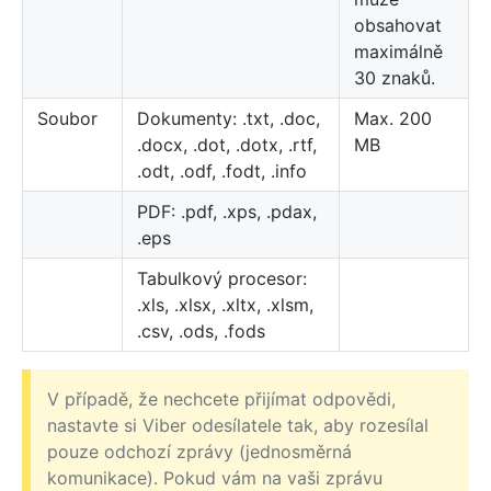
obsahovat
maximálně
30 znaků.
Soubor
Dokumenty: .txt, .doc,
Max. 200
.docx, .dot, .dotx, .rtf,
MB
.odt, .odf, .fodt, .info
PDF: .pdf, .xps, .pdax,
.eps
Tabulkový procesor:
.xls, .xlsx, .xltx, .xlsm,
.csv, .ods, .fods
V případě, že nechcete přijímat odpovědi,
nastavte si Viber odesílatele tak, aby rozesílal
pouze odchozí zprávy (jednosměrná
komunikace). Pokud vám na vaši zprávu