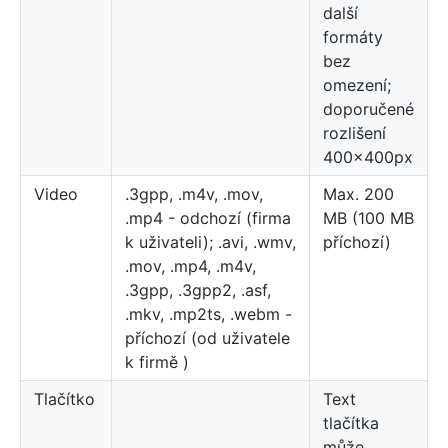
další
formáty
bez
omezení;
doporučené
rozlišení
400x400px
Video
.3gpp, .m4v, .mov,
Max. 200
.mp4 - odchozí (firma
MB (100 MB
k uživateli); .avi, .wmv,
příchozí)
.mov, .mp4, .m4v,
.3gpp, .3gpp2, .asf,
.mkv, .mp2ts, .webm -
příchozí (od uživatele
k firmě )
Tlačítko
Text
tlačítka
může