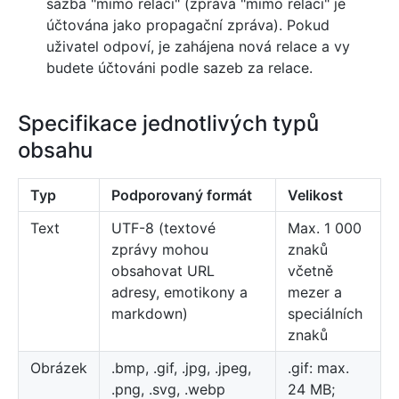
sazba "mimo relaci" (zpráva "mimo relaci" je
účtována jako propagační zpráva). Pokud
uživatel odpoví, je zahájena nová relace a vy
budete účtováni podle sazeb za relace.
Specifikace jednotlivých typů
obsahu
Typ
Podporovaný formát
Velikost
Text
UTF-8 (textové
Max. 1 000
zprávy mohou
znaků
obsahovat URL
včetně
adresy, emotikony a
mezer a
markdown)
speciálních
znaků
Obrázek
.bmp, .gif, .jpg, .jpeg,
.gif: max.
.png, .svg, .webp
24 MB;