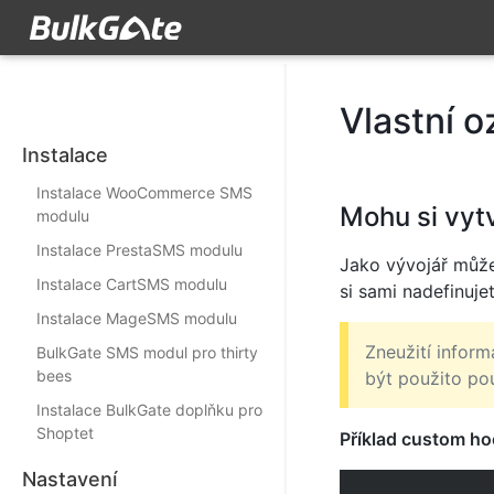
Vlastní 
Instalace
Instalace WooCommerce SMS
Mohu si vytv
modulu
Instalace PrestaSMS modulu
Jako vývojář může
Instalace CartSMS modulu
si sami nadefinuje
Instalace MageSMS modulu
Zneužití infor
BulkGate SMS modul pro thirty
bees
být použito p
Instalace BulkGate doplňku pro
Shoptet
Příklad custom ho
Nastavení