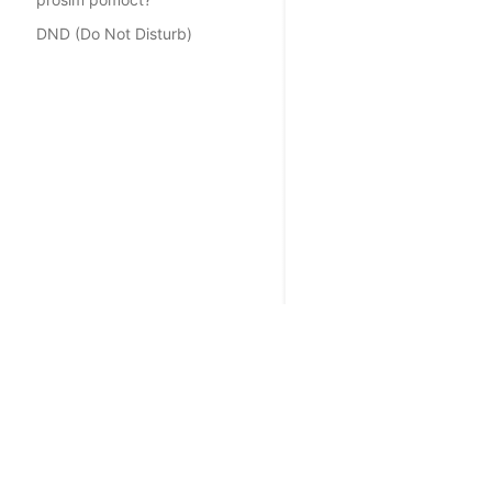
DND (Do Not Disturb)
Řešení
Partne
SMS Brána
SMS A
Viber Business
Integr
Broadcast
Affili