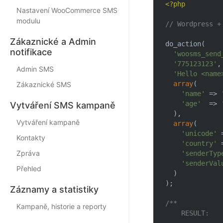
<?php
Nastavení WooCommerce SMS
modulu
// Wordpress +
Zákaznické a Admin
do_action(

notifikace
'woosms_send
'775123123'
,
Admin SMS
'Hello <name
array
(      
Zákaznické SMS
'name'
 => 
'age'
  => 
Vytváření SMS kampaně
  ), 

Vytváření kampaně
array
(      
'unicode'
 
Kontakty
'country'
 
Zpráva
'senderTyp
'senderVal
Přehled
  )

);

Záznamy a statistiky
/** 

Kampaně, historie a reporty
    RESULT:
