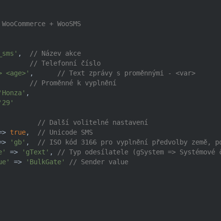
 WooCommerce + WooSMS
_sms'
,  
// Název akce
        
// Telefonní číslo
> <age>'
,      
// Text zprávy s proměnnými - <var>
        
// Proměnné k vyplnění
'Honza'
,

'29'
          
// Další volitelné nastavení
=> 
true
,  
// Unicode SMS
=> 
'gb'
,  
// ISO kód 3166 pro vyplnění předvolby země, p
e'
 => 
'gText'
, 
// Typ odesílatele (gSystem => Systémové 
ue'
 => 
'BulkGate'
// Sender value