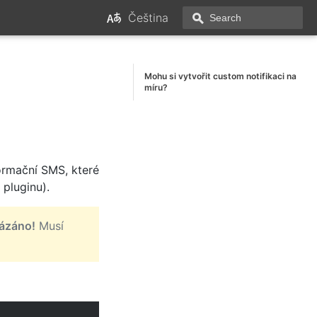
Čeština
Mohu si vytvořit custom notifikaci na
míru?
ormační SMS, které
 pluginu).
kázáno!
Musí