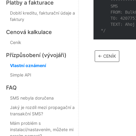
    ----------
Platby a fakturace
    SMS

    FROM: BulkG
Dobití kreditu, fakturační údaje a
    TO: 4207751
faktury
    TEXT: Ahoj 
*/
Cenová kalkulace
Ceník
Přízpůsobení (vývojáři)
←
CENÍK
Vlastní oznámení
Simple API
FAQ
SMS nebyla doručena
Jaký je rozdíl mezi propagační a
transakční SMS?
Mám problém s
instalací/nastavením, můžete mi
prosím pomoct?