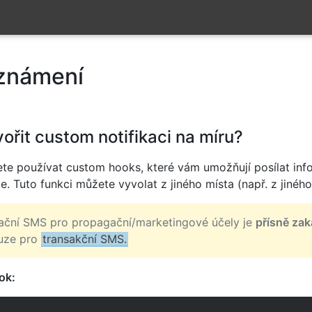
oznámení
ořit custom notifikaci na míru?
te používat custom hooks, které vám umožňují posílat inf
te. Tuto funkci můžete vyvolat z jiného místa (např. z jiného
mační SMS pro propagační/marketingové účely je
přísně za
ouze pro
transakční SMS.
ok: