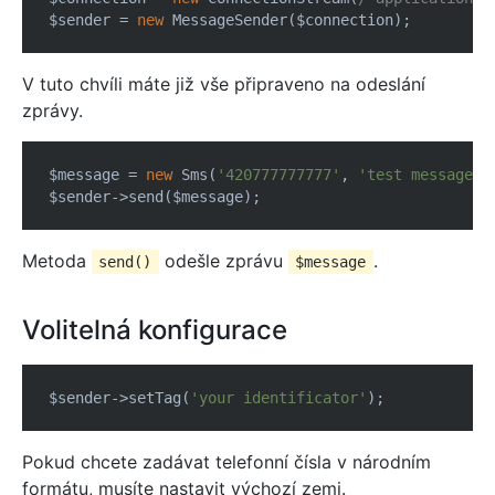
$sender = 
new
V tuto chvíli máte již vše připraveno na odeslání
zprávy.
$message = 
new
 Sms(
'420777777777'
, 
'test message'
);
Metoda
odešle zprávu
.
send()
$message
Volitelná konfigurace
$sender->setTag(
'your identificator'
Pokud chcete zadávat telefonní čísla v národním
formátu, musíte nastavit výchozí zemi.