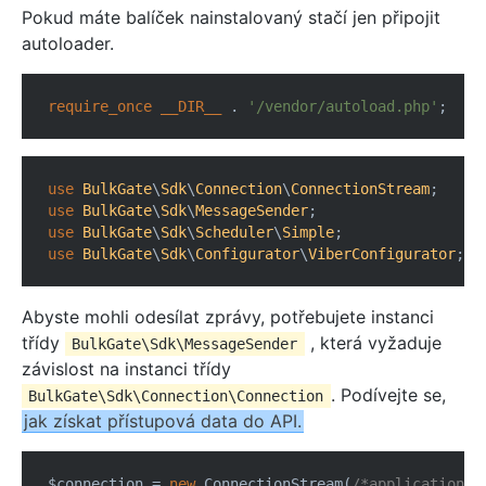
Pokud máte balíček nainstalovaný stačí jen připojit
autoloader.
require_once
__DIR__
 . 
'/vendor/autoload.php'
use
BulkGate
\
Sdk
\
Connection
\
ConnectionStream
use
BulkGate
\
Sdk
\
MessageSender
use
BulkGate
\
Sdk
\
Scheduler
\
Simple
use
BulkGate
\
Sdk
\
Configurator
\
ViberConfigurator
Abyste mohli odesílat zprávy, potřebujete instanci
třídy
, která vyžaduje
BulkGate\Sdk\MessageSender
závislost na instanci třídy
. Podívejte se,
BulkGate\Sdk\Connection\Connection
jak získat přístupová data do API.
$connection = 
new
 ConnectionStream(
/*application_i