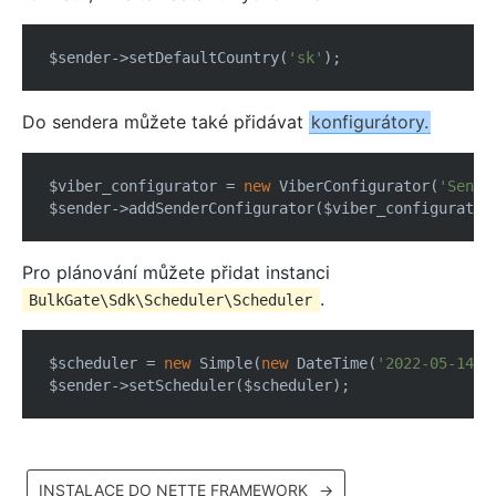
$sender->setDefaultCountry(
'sk'
Do sendera můžete také přidávat
konfigurátory.
$viber_configurator = 
new
 ViberConfigurator(
'Sende
Pro plánování můžete přidat instanci
.
BulkGate\Sdk\Scheduler\Scheduler
$scheduler = 
new
 Simple(
new
 DateTime(
'2022-05-14 2
INSTALACE DO NETTE FRAMEWORK
→